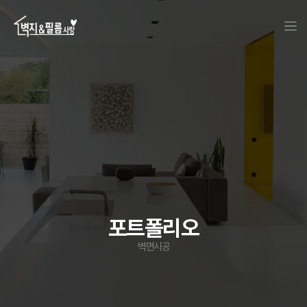
포트폴리오
벽면시공